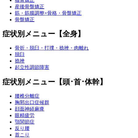
猫背矯正
産後骨盤矯正
筋・筋膜調整×骨格・骨盤矯正
骨盤矯正
症状別メニュー【全身】
骨折・脱臼・打撲・捻挫・肉離れ
脱臼
捻挫
起立性調節障害
症状別メニュー【頭･首･体幹】
腰椎分離症
胸郭出口症候群
顔面神経麻痺
眼精疲労
顎関節症
反り腰
首こり