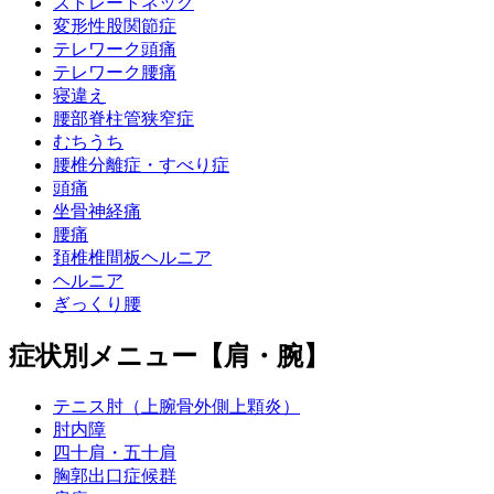
ストレートネック
変形性股関節症
テレワーク頭痛
テレワーク腰痛
寝違え
腰部脊柱管狭窄症
むちうち
腰椎分離症・すべり症
頭痛
坐骨神経痛
腰痛
頚椎椎間板ヘルニア
ヘルニア
ぎっくり腰
症状別メニュー【肩・腕】
テニス肘（上腕骨外側上顆炎）
肘内障
四十肩・五十肩
胸郭出口症候群