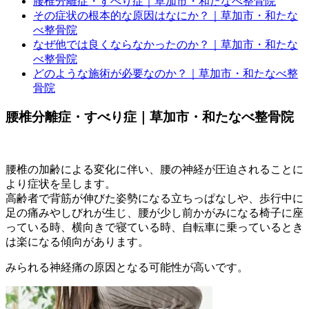
腰椎分離症・すべり症｜草加市・和たなべ整骨院
その症状の根本的な原因はなにか？｜草加市・和たな
べ整骨院
なぜ他では良くならなかったのか？｜草加市・和たな
べ整骨院
どのような施術が必要なのか？｜草加市・和たなべ整
骨院
腰椎分離症・すべり症｜草加市・和たなべ整骨院
腰椎の加齢による変化に伴い、腰の神経が圧迫されることに
より症状を呈します。
高齢者で背筋が伸びた姿勢になる立ちっぱなしや、歩行中に
足の痛みやしびれが生じ、腰が少し前かがみになる椅子に座
っている時、横向きで寝ている時、自転車に乗っているとき
は楽になる傾向があります。
みられる神経痛の原因となる可能性が高いです。