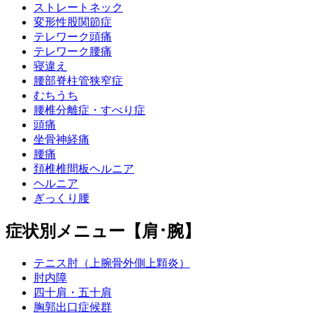
ストレートネック
変形性股関節症
テレワーク頭痛
テレワーク腰痛
寝違え
腰部脊柱管狭窄症
むちうち
腰椎分離症・すべり症
頭痛
坐骨神経痛
腰痛
頚椎椎間板ヘルニア
ヘルニア
ぎっくり腰
症状別メニュー【肩･腕】
テニス肘（上腕骨外側上顆炎）
肘内障
四十肩・五十肩
胸郭出口症候群