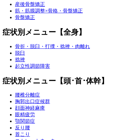
産後骨盤矯正
筋・筋膜調整×骨格・骨盤矯正
骨盤矯正
症状別メニュー【全身】
骨折・脱臼・打撲・捻挫・肉離れ
脱臼
捻挫
起立性調節障害
症状別メニュー【頭･首･体幹】
腰椎分離症
胸郭出口症候群
顔面神経麻痺
眼精疲労
顎関節症
反り腰
首こり