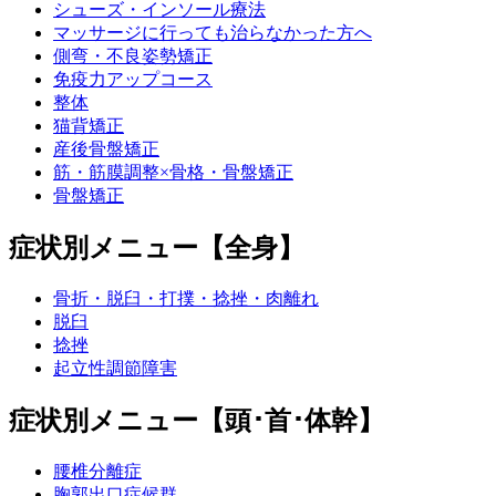
シューズ・インソール療法
マッサージに行っても治らなかった方へ
側弯・不良姿勢矯正
免疫力アップコース
整体
猫背矯正
産後骨盤矯正
筋・筋膜調整×骨格・骨盤矯正
骨盤矯正
症状別メニュー【全身】
骨折・脱臼・打撲・捻挫・肉離れ
脱臼
捻挫
起立性調節障害
症状別メニュー【頭･首･体幹】
腰椎分離症
胸郭出口症候群