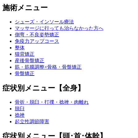
施術メニュー
シューズ・インソール療法
マッサージに行っても治らなかった方へ
側弯・不良姿勢矯正
免疫力アップコース
整体
猫背矯正
産後骨盤矯正
筋・筋膜調整×骨格・骨盤矯正
骨盤矯正
症状別メニュー【全身】
骨折・脱臼・打撲・捻挫・肉離れ
脱臼
捻挫
起立性調節障害
症状別メニュー【頭･首･体幹】