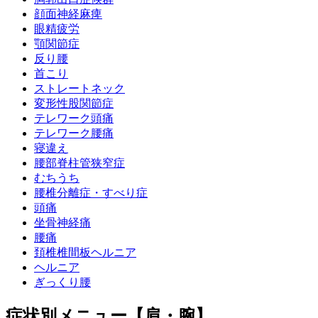
顔面神経麻痺
眼精疲労
顎関節症
反り腰
首こり
ストレートネック
変形性股関節症
テレワーク頭痛
テレワーク腰痛
寝違え
腰部脊柱管狭窄症
むちうち
腰椎分離症・すべり症
頭痛
坐骨神経痛
腰痛
頚椎椎間板ヘルニア
ヘルニア
ぎっくり腰
症状別メニュー【肩・腕】