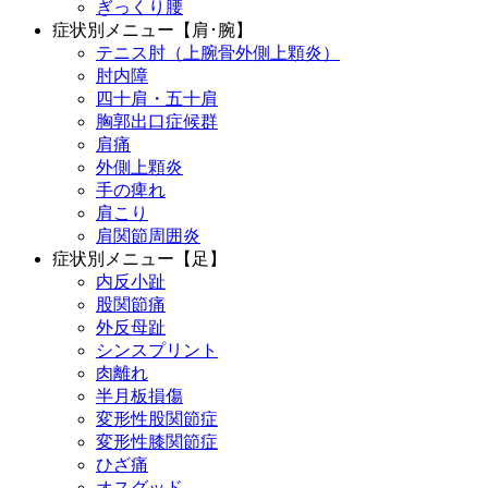
ぎっくり腰
症状別メニュー【肩･腕】
テニス肘（上腕骨外側上顆炎）
肘内障
四十肩・五十肩
胸郭出口症候群
肩痛
外側上顆炎
手の痺れ
肩こり
肩関節周囲炎
症状別メニュー【足】
内反小趾
股関節痛
外反母趾
シンスプリント
肉離れ
半月板損傷
変形性股関節症
変形性膝関節症
ひざ痛
オスグッド