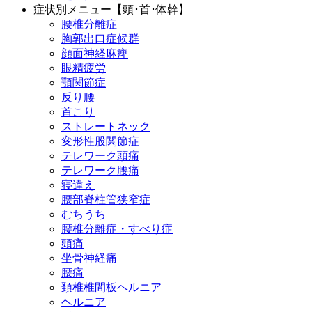
症状別メニュー【頭･首･体幹】
腰椎分離症
胸郭出口症候群
顔面神経麻痺
眼精疲労
顎関節症
反り腰
首こり
ストレートネック
変形性股関節症
テレワーク頭痛
テレワーク腰痛
寝違え
腰部脊柱管狭窄症
むちうち
腰椎分離症・すべり症
頭痛
坐骨神経痛
腰痛
頚椎椎間板ヘルニア
ヘルニア