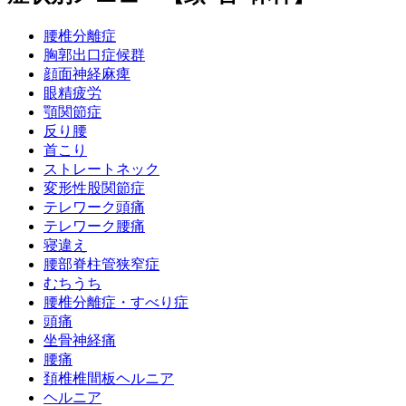
腰椎分離症
胸郭出口症候群
顔面神経麻痺
眼精疲労
顎関節症
反り腰
首こり
ストレートネック
変形性股関節症
テレワーク頭痛
テレワーク腰痛
寝違え
腰部脊柱管狭窄症
むちうち
腰椎分離症・すべり症
頭痛
坐骨神経痛
腰痛
頚椎椎間板ヘルニア
ヘルニア