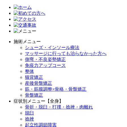
施術メニュー
シューズ・インソール療法
マッサージに行っても治らなかった方へ
側弯・不良姿勢矯正
免疫力アップコース
整体
猫背矯正
産後骨盤矯正
筋・筋膜調整×骨格・骨盤矯正
骨盤矯正
症状別メニュー【全身】
骨折・脱臼・打撲・捻挫・肉離れ
脱臼
捻挫
起立性調節障害