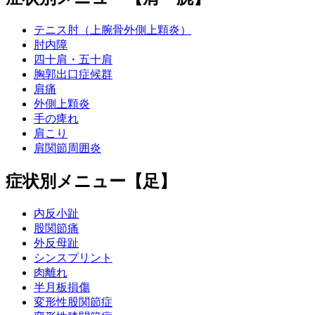
テニス肘（上腕骨外側上顆炎）
肘内障
四十肩・五十肩
胸郭出口症候群
肩痛
外側上顆炎
手の痺れ
肩こり
肩関節周囲炎
症状別メニュー【足】
内反小趾
股関節痛
外反母趾
シンスプリント
肉離れ
半月板損傷
変形性股関節症