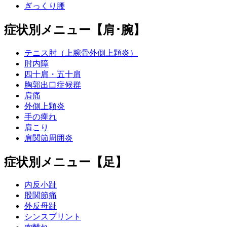
ぎっくり腰
症状別メニュー【肩･腕】
テニス肘（上腕骨外側上顆炎）
肘内障
四十肩・五十肩
胸郭出口症候群
肩痛
外側上顆炎
手の痺れ
肩こり
肩関節周囲炎
症状別メニュー【足】
内反小趾
股関節痛
外反母趾
シンスプリント