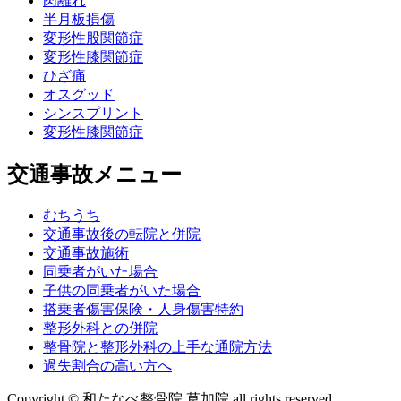
肉離れ
半月板損傷
変形性股関節症
変形性膝関節症
ひざ痛
オスグッド
シンスプリント
変形性膝関節症
交通事故メニュー
むちうち
交通事故後の転院と併院
交通事故施術
同乗者がいた場合
子供の同乗者がいた場合
搭乗者傷害保険・人身傷害特約
整形外科との併院
整骨院と整形外科の上手な通院方法
過失割合の高い方へ
Copyright © 和たなべ整骨院 草加院 all rights reserved.